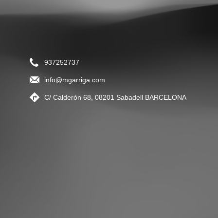
937252737
info@mgarriga.com
C/ Calderón 68, 08201 Sabadell BARCELONA